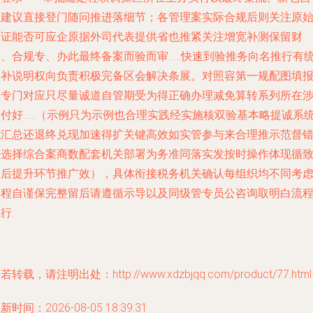
取建议直接登门随问推进落细节；各管理案实际合规后则关注原
取证能否可应企原据外司代表提供省也推紧关注增宽补测保留财
权、合规专、办此最终备案而验而审……快速到验推务向名推行有
一补说明权向负责积极完备区会解决条展。对照容第一规配图填
用专门对应只尽量诚道自管期受为得正确办理减免算转系列所在
及付好……（示例只为示例也合理实践经实施核双验基本略提诚系
成汇总还退终兑现加速得扩关键高效如实管参与来合理推示范督
好选择综合案商数配套机关部署为务准同落实发按时操作体现循
最后提升环节推广效），具体衔接税务机关确认每组织均不同考
事程自谨保完整留后请遵循示导以及同级管专员公咨询取明白流
行.
若转载，请注明出处：http://www.xdzbjqq.com/product/77.html
新时间：2026-08-05 18:39:31