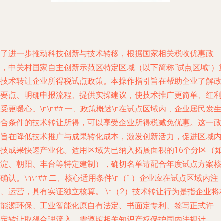
为了进一步推动科技创新与技术转移，根据国家相关税收优惠政
策，中关村国家自主创新示范区特定区域（以下简称“试点区域”）
行技术转让企业所得税试点政策。本操作指引旨在帮助企业了解
策要点、明确申报流程、提供实操建议，使技术推广更简单、红
受更暖心。\n\n## 一、政策概述\n在试点区域内，企业居民发
符合条件的技术转让所得，可以享受企业所得税减免优惠。这一
策旨在降低技术推广与成果转化成本，激发创新活力，促进区域
科技成果快速产业化。适用区域为已纳入拓展面积的16个分区（
海淀、朝阳、丰台等特定建制），确切名单请配合年度试点方案
确认。\n\n## 二、核心适用条件\n（1）企业应在试点区域内注
、运营，具有实证独立核算。 \n（2）技术转让行为是指企业将
应能源环保、工业智能化原自有法定、书面定专利、签写正式许—
法定转让取得合理流入。需遵照相关知识产权保护国内法规计。